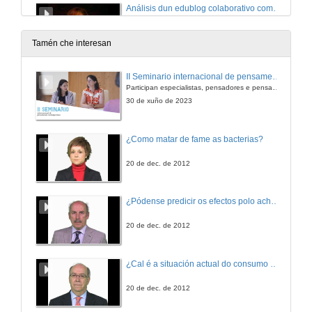
Análisis dun edublog colaborativo como estratexia de ensino-aprendizaxe na educación superior
28 de xuño de 2012
Tamén che interesan
Sesión A1: Innovación como mellora na práctica educativa. Preguntas.
II Seminario internacional de pensamento contemporáneo. Pensar o Antropoceno
Participan especialistas, pensadores e pensadoras que traballan desde hai anos sobre temas de pensamento contemporáneo en universidades de Estados Unidos, Reino Unido, Canadá, México e España.
28 de xuño de 2012
30 de xuño de 2023
Uso do contrato de apredizaxe nunha materia teórico-práctica de fisioterapia.
¿Como matar de fame as bacterias?
28 de xuño de 2012
20 de dec. de 2012
Preguntas
¿Pódense predicir os efectos polo achegamento á Terra dos asteroides?
28 de xuño de 2012
20 de dec. de 2012
Aprender investigando no laboratorio
¿Cal é a situación actual do consumo cinematográfico?
28 de xuño de 2012
20 de dec. de 2012