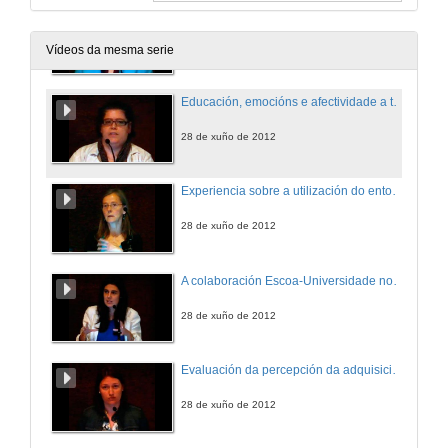
Achegas das Historias de Vida. A construción da historia da escola recente
28 de xuño de 2012
Vídeos da mesma serie
Educación, emocións e afectividade a través do arte
28 de xuño de 2012
Experiencia sobre a utilización do entorno cultural como recurso didáctico na formación do profesorado de educación infantil
28 de xuño de 2012
A colaboración Escoa-Universidade no incremento das competencias profesionais dos e das estudantes de Maxisterio
28 de xuño de 2012
Evaluación da percepción da adquisición das competencias on-line. Unha ferramenta para a mellora continua das guías docentes
28 de xuño de 2012