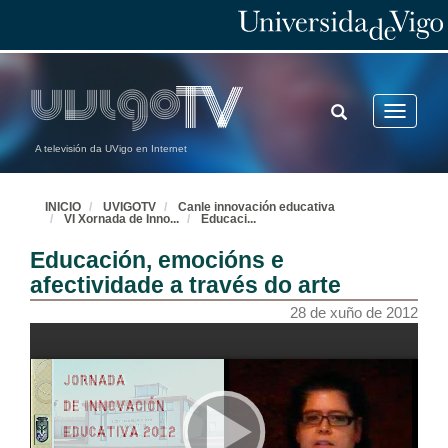
TOGGLE
Toggle
SEARCH
navigatio
A televisión da UVigo en Internet
INICIO
UVIGOTV
Canle innovación educativa
VI Xornada de Inno
...
Educaci
...
Educación, emocións e
afectividade a través do arte
28 de xuño de 2012
Inauguración da xornada
28 de xuño de 2012