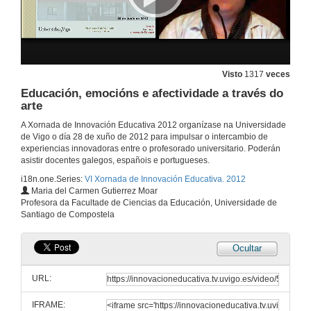
Presentación de Ernest R. Sotomayor
28 de xuño de 2012
Social Media, a nova linguaxe na educación
Visto
1317
veces
Educación, emocións e afectividade a través do
28 de xuño de 2012
arte
A Xornada de Innovación Educativa 2012 organízase na Universidade
Preguntas
de Vigo o día 28 de xuño de 2012 para impulsar o intercambio de
experiencias innovadoras entre o profesorado universitario. Poderán
28 de xuño de 2012
asistir docentes galegos, españois e portugueses.
i18n.one.Series:
VI Xornada de Innovación Educativa. 2012
Maria del Carmen Gutierrez Moar
A perspectiva de xénero nas ciencias experimentais : A ciencia nuclear
Profesora da Facultade de Ciencias da Educación, Universidade de
Santiago de Compostela
28 de xuño de 2012
Ocultar
Evaluación dos aprendizaxes e do traballo en grupo utilizando rúbricas: Unha experiencia innovadora intercampus.
URL:
28 de xuño de 2012
IFRAME: