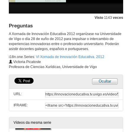
Preguntas
28 de xuño de 2012
Visto
1143
veces
Preguntas
Novas metodoloxías no ensino tridimensional da Fotogrametría
A Xornada de Innovación Educativa 2012 organízase na Universidade
de Vigo o día 28 de xuño de 2012 para impulsar o intercambio de
28 de xuño de 2012
experiencias innovadoras entre o profesorado universitario. Poderán
asistir docentes galegos, españois e portugueses.
i18n.one.Series:
VI Xornada de Innovación Educativa. 2012
Estratexias de innovación no ensino do Dereito en España: o exemplo das law schools estadounidenses.
Victoria Picatoste
Profesora de Ciencias Xurídicas, Universidade de Vigo
28 de xuño de 2012
Ocultar
Preguntas
URL:
28 de xuño de 2012
IFRAME:
O aprendizaxe por competencias no ámbito das Ciencias Xurídicas: unha proposta metodolóxica .
28 de xuño de 2012
Vídeos da mesma serie