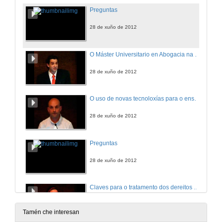
Preguntas
28 de xuño de 2012
O Máster Universitario en Abogacia na Facultade de Ciencias Xurídicas e do Traballo da Universidade de Vigo
28 de xuño de 2012
O uso de novas tecnoloxías para o ensino dunha asignatura de máster non presencial: a súa aplicación ao ámbito xurídico
28 de xuño de 2012
Preguntas
28 de xuño de 2012
Claves para o tratamento dos dereitos humanos como unha competencia transversal, e como materia específica nos plans de estudos baixo os criterios do EEES
28 de xuño de 2012
Tamén che interesan