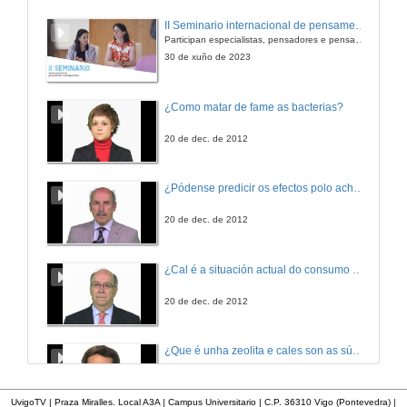
Preguntas
II Seminario internacional de pensamento contemporáneo. Pensar o Antropoceno
Participan especialistas, pensadores e pensadoras que traballan desde hai anos sobre temas de pensamento contemporáneo en universidades de Estados Unidos, Reino Unido, Canadá, México e España.
28 de xuño de 2012
30 de xuño de 2023
Aprendizaxe basado en mini-proxectos experimentais nas materias de física dos graos de enxeñaría.
¿Como matar de fame as bacterias?
28 de xuño de 2012
20 de dec. de 2012
Preguntas
¿Pódense predicir os efectos polo achegamento á Terra dos asteroides?
28 de xuño de 2012
20 de dec. de 2012
Motivación baseada en retos aplicada a asignaturas técnicas de enxeñaría
¿Cal é a situación actual do consumo cinematográfico?
28 de xuño de 2012
20 de dec. de 2012
Aplicación do aprendizaxe baseado en proxectos na asignatura “Enerxía da Biomasa” para a súa adaptación ao EEES
¿Que é unha zeolita e cales son as súas aplicacións?
28 de xuño de 2012
20 de dec. de 2012
UvigoTV | Praza Miralles. Local A3A | Campus Universitario | C.P. 36310 Vigo (Pontevedra) |