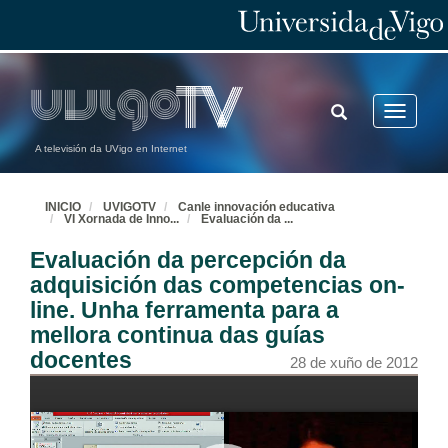
TOGGLE
Toggle
SEARCH
navigatio
A televisión da UVigo en Internet
Inauguración da xornada
INICIO
UVIGOTV
Canle innovación educativa
28 de xuño de 2012
VI Xornada de Inno
...
Evaluación da
...
Evaluación da percepción da
Presentación de Ernest R. Sotomayor
adquisición das competencias on-
28 de xuño de 2012
line. Unha ferramenta para a
mellora continua das guías
Social Media, a nova linguaxe na educación
docentes
28 de xuño de 2012
28 de xuño de 2012
Preguntas