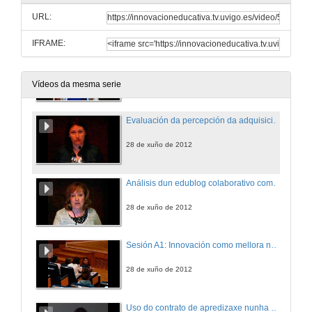
URL:
28 de xuño de 2012
IFRAME:
A colaboración Escoa-Universidade no incremento das competencias profesionais dos e das estudantes de Maxisterio
28 de xuño de 2012
Vídeos da mesma serie
Evaluación da percepción da adquisición das competencias on-line. Unha ferramenta para a mellora continua das guías docentes
28 de xuño de 2012
Análisis dun edublog colaborativo como estratexia de ensino-aprendizaxe na educación superior
28 de xuño de 2012
Sesión A1: Innovación como mellora na práctica educativa. Preguntas.
28 de xuño de 2012
Uso do contrato de apredizaxe nunha materia teórico-práctica de fisioterapia.