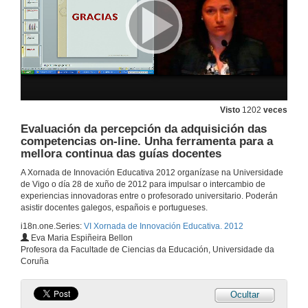
28 de xuño de 2012
A perspectiva de xénero nas ciencias experimentais : A ciencia nuclear
28 de xuño de 2012
Visto
1202
veces
Evaluación dos aprendizaxes e do traballo en grupo utilizando rúbricas: Unha experiencia innovadora intercampus.
Evaluación da percepción da adquisición das
competencias on-line. Unha ferramenta para a
28 de xuño de 2012
mellora continua das guías docentes
A Xornada de Innovación Educativa 2012 organízase na Universidade
Achegas das Historias de Vida. A construción da historia da escola recente
de Vigo o día 28 de xuño de 2012 para impulsar o intercambio de
experiencias innovadoras entre o profesorado universitario. Poderán
28 de xuño de 2012
asistir docentes galegos, españois e portugueses.
i18n.one.Series:
VI Xornada de Innovación Educativa. 2012
Eva Maria Espiñeira Bellon
Educación, emocións e afectividade a través do arte
Profesora da Facultade de Ciencias da Educación, Universidade da
Coruña
28 de xuño de 2012
Ocultar
Experiencia sobre a utilización do entorno cultural como recurso didáctico na formación do profesorado de educación infantil