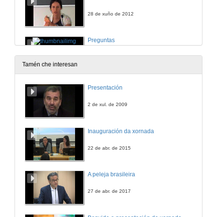
28 de xuño de 2012
Preguntas
28 de xuño de 2012
Tamén che interesan
Aprender investigando no laboratorio
Presentación
28 de xuño de 2012
2 de xul. de 2009
Preguntas
Inauguración da xornada
28 de xuño de 2012
22 de abr. de 2015
O artigo científico como ferramenta didáctica no proceso de ensino-aprendizaxe das ciencias e tecnoloxías.
A peleja brasileira
28 de xuño de 2012
27 de abr. de 2017
Preguntas