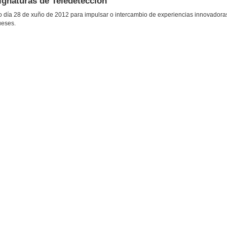
gnaturas de Teledetección
 día 28 de xuño de 2012 para impulsar o intercambio de experiencias innovadoras
ueses.