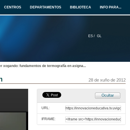
28 de xuño de 2012
CENTROS
DEPARTAMENTOS
BIBLIOTECA
INFO PARA...
Aprendizaxe basado en mini-proxectos experimentais nas materias de física dos graos de enxeñaría.
28 de xuño de 2012
ES /
GL
Preguntas
28 de xuño de 2012
r xogando: fundamentos de termografía en asigna
...
Motivación baseada en retos aplicada a asignaturas técnicas de enxeñaría
n
28 de xuño de 2012
28 de xuño de 2012
Aplicación do aprendizaxe baseado en proxectos na asignatura “Enerxía da Biomasa” para a súa adaptación ao EEES
Ocultar
28 de xuño de 2012
URL:
IFRAME:
Preguntas