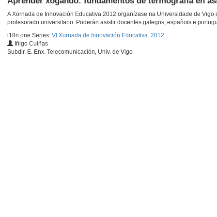
Aprender xogando: fundamentos de termografía en asi
A Xornada de Innovación Educativa 2012 organízase na Universidade de Vigo o
profesorado universitario. Poderán asistir docentes galegos, españois e portug
i18n.one.Series:
VI Xornada de Innovación Educativa. 2012
Iñigo Cuiñas
Subdir. E. Enx. Telecomunicación, Univ. de Vigo