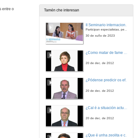
 entre o
Tamén che interesan
Diseño da metodoloxía aprendizaxe-servicio no área de construccións arquitectónicas
II Seminario internacional de pensamento contemporáneo. Pensar o Antropoceno
28 de xuño de 2012
Participan especialistas, pensadores e pensadoras que traballan desde hai anos sobre temas de pensamento contemporáneo en universidades de Estados Unidos, Reino Unido, Canadá, México e España.
30 de xuño de 2023
Novas metodoloxías para mellorar aa visión espacial do alumnado: a radioloxía industrial
¿Como matar de fame as bacterias?
28 de xuño de 2012
20 de dec. de 2012
Dificultades no deseño dun proxecto de aprendizaxe colaborativa para a aula de traducción científico-técnica
¿Pódense predicir os efectos polo achegamento á Terra dos asteroides?
28 de xuño de 2012
20 de dec. de 2012
Os programas intensivos Erasmus: adquisición de competencias transversais en contexto internacional
¿Cal é a situación actual do consumo cinematográfico?
28 de xuño de 2012
20 de dec. de 2012
¿Que é unha zeolita e cales son as súas aplicacións?