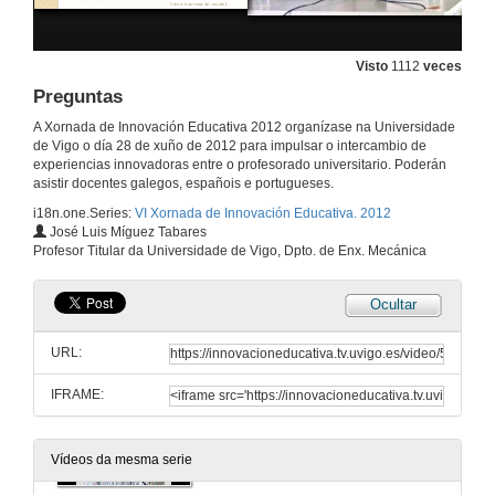
Preguntas
28 de xuño de 2012
Visto
1112
veces
Preguntas
Aprendizaxe basado en mini-proxectos experimentais nas materias de física dos graos de enxeñaría.
A Xornada de Innovación Educativa 2012 organízase na Universidade
de Vigo o día 28 de xuño de 2012 para impulsar o intercambio de
28 de xuño de 2012
experiencias innovadoras entre o profesorado universitario. Poderán
asistir docentes galegos, españois e portugueses.
i18n.one.Series:
VI Xornada de Innovación Educativa. 2012
Preguntas
José Luis Míguez Tabares
Profesor Titular da Universidade de Vigo, Dpto. de Enx. Mecánica
28 de xuño de 2012
Ocultar
Motivación baseada en retos aplicada a asignaturas técnicas de enxeñaría
URL:
28 de xuño de 2012
IFRAME:
Aplicación do aprendizaxe baseado en proxectos na asignatura “Enerxía da Biomasa” para a súa adaptación ao EEES
28 de xuño de 2012
Vídeos da mesma serie