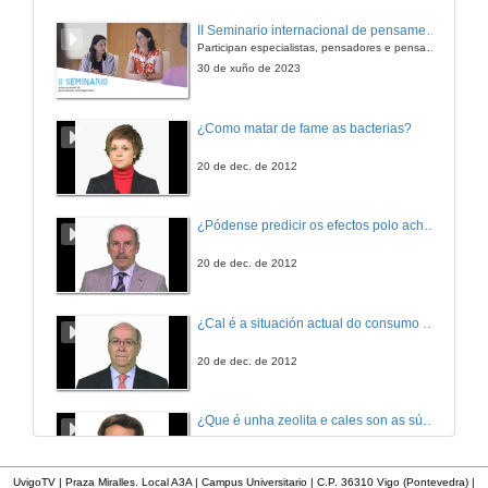
Preguntas
II Seminario internacional de pensamento contemporáneo. Pensar o Antropoceno
Participan especialistas, pensadores e pensadoras que traballan desde hai anos sobre temas de pensamento contemporáneo en universidades de Estados Unidos, Reino Unido, Canadá, México e España.
28 de xuño de 2012
30 de xuño de 2023
Diseño da metodoloxía aprendizaxe-servicio no área de construccións arquitectónicas
¿Como matar de fame as bacterias?
28 de xuño de 2012
20 de dec. de 2012
Novas metodoloxías para mellorar aa visión espacial do alumnado: a radioloxía industrial
¿Pódense predicir os efectos polo achegamento á Terra dos asteroides?
28 de xuño de 2012
20 de dec. de 2012
Dificultades no deseño dun proxecto de aprendizaxe colaborativa para a aula de traducción científico-técnica
¿Cal é a situación actual do consumo cinematográfico?
28 de xuño de 2012
20 de dec. de 2012
Os programas intensivos Erasmus: adquisición de competencias transversais en contexto internacional
¿Que é unha zeolita e cales son as súas aplicacións?
28 de xuño de 2012
20 de dec. de 2012
UvigoTV | Praza Miralles. Local A3A | Campus Universitario | C.P. 36310 Vigo (Pontevedra) |