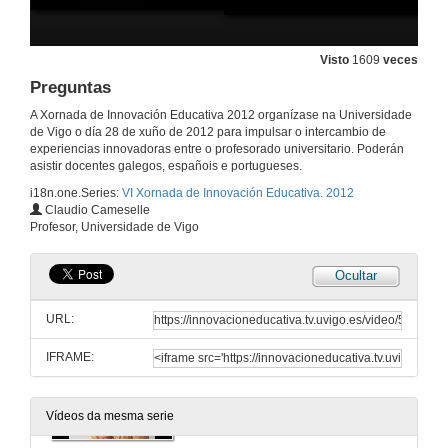
Análisis dun edublog colaborativo como estratexia de ensino-aprendizaxe na educación superior
28 de xuño de 2012
Visto
1609
veces
Preguntas
Sesión A1: Innovación como mellora na práctica educativa. Preguntas.
A Xornada de Innovación Educativa 2012 organízase na Universidade
de Vigo o día 28 de xuño de 2012 para impulsar o intercambio de
28 de xuño de 2012
experiencias innovadoras entre o profesorado universitario. Poderán
asistir docentes galegos, españois e portugueses.
i18n.one.Series:
VI Xornada de Innovación Educativa. 2012
Uso do contrato de apredizaxe nunha materia teórico-práctica de fisioterapia.
Claudio Cameselle
Profesor, Universidade de Vigo
28 de xuño de 2012
Ocultar
Preguntas
URL:
28 de xuño de 2012
IFRAME:
Aprender investigando no laboratorio
28 de xuño de 2012
Vídeos da mesma serie