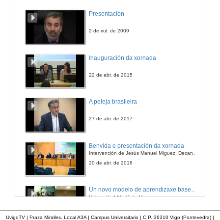
Preguntas
Presentación
28 de xuño de 2012
2 de xul. de 2009
Análisis cualitativo na adaptación de novas materias ao EEES.
Inauguración da xornada
28 de xuño de 2012
22 de abr. de 2015
Preguntas
A peleja brasileira
28 de xuño de 2012
27 de abr. de 2017
A acción tutorial no Grado de Bioloxía: unha ferramenta para a mellora do rendemento académico.
Benvida e presentación da xornada
Intervención de Jesús Manuel Míguez, Decano da Facultade de Bioloxía
28 de xuño de 2012
20 de abr. de 2018
Preguntas
Un novo modelo de aprendizaxe baseado en problemas
Universidad Alcalá de Henares
28 de xuño de 2012
9 de xuño de 2010
UvigoTV | Praza Miralles. Local A3A | Campus Universitario | C.P. 36310 Vigo (Pontevedra) |