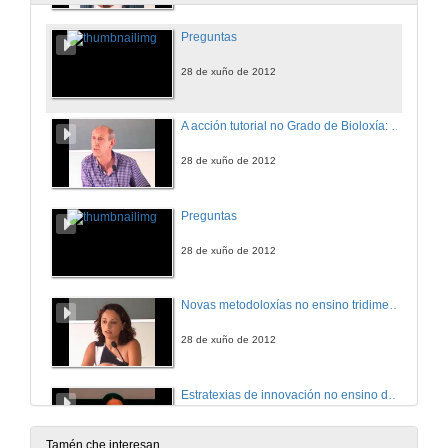
Preguntas
28 de xuño de 2012
A acción tutorial no Grado de Bioloxía: unha ferramenta para a mellora do rendemento académico.
28 de xuño de 2012
Preguntas
28 de xuño de 2012
Novas metodoloxías no ensino tridimensional da Fotogrametría
28 de xuño de 2012
Estratexias de innovación no ensino do Dereito en España: o exemplo das law schools estadounidenses.
28 de xuño de 2012
Tamén che interesan