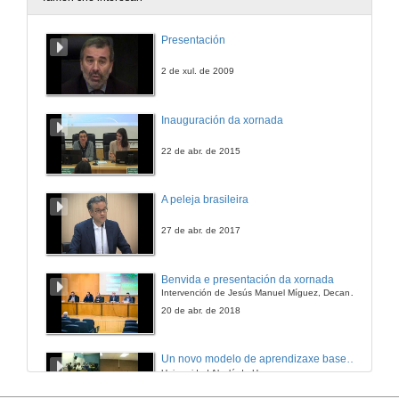
Preguntas
Presentación
28 de xuño de 2012
2 de xul. de 2009
O aprendizaxe por competencias no ámbito das Ciencias Xurídicas: unha proposta metodolóxica .
Inauguración da xornada
28 de xuño de 2012
22 de abr. de 2015
Preguntas
A peleja brasileira
28 de xuño de 2012
27 de abr. de 2017
O Máster Universitario en Abogacia na Facultade de Ciencias Xurídicas e do Traballo da Universidade de Vigo
Benvida e presentación da xornada
Intervención de Jesús Manuel Míguez, Decano da Facultade de Bioloxía
28 de xuño de 2012
20 de abr. de 2018
O uso de novas tecnoloxías para o ensino dunha asignatura de máster non presencial: a súa aplicación ao ámbito xurídico
Un novo modelo de aprendizaxe baseado en problemas
Universidad Alcalá de Henares
28 de xuño de 2012
9 de xuño de 2010