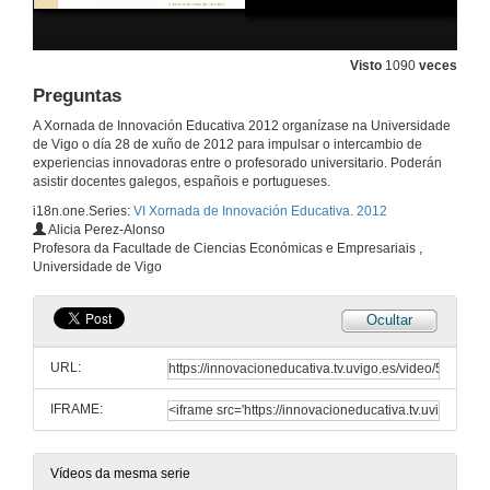
Preguntas
Visto
1090
veces
28 de xuño de 2012
Preguntas
A Xornada de Innovación Educativa 2012 organízase na Universidade
Internet como ferramenta en seminarios: aplicación de google sites a unha webquest
de Vigo o día 28 de xuño de 2012 para impulsar o intercambio de
experiencias innovadoras entre o profesorado universitario. Poderán
28 de xuño de 2012
asistir docentes galegos, españois e portugueses.
i18n.one.Series:
VI Xornada de Innovación Educativa. 2012
Alicia Perez-Alonso
Ensino-aprendizaxe académico e científico, ¡ quen sabe onde exerceremos !
Profesora da Facultade de Ciencias Económicas e Empresariais ,
Universidade de Vigo
28 de xuño de 2012
Ocultar
Preguntas
URL:
28 de xuño de 2012
IFRAME:
Análisis cualitativo na adaptación de novas materias ao EEES.
28 de xuño de 2012
Vídeos da mesma serie