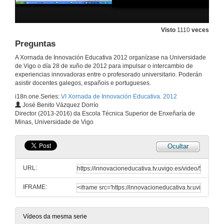
O uso de novas tecnoloxías para o ensino dunha asignatura de máster non presencial: a súa aplicación ao ámbito xurídico
Visto
1110
veces
28 de xuño de 2012
Preguntas
A Xornada de Innovación Educativa 2012 organízase na Universidade
Preguntas
de Vigo o día 28 de xuño de 2012 para impulsar o intercambio de
experiencias innovadoras entre o profesorado universitario. Poderán
28 de xuño de 2012
asistir docentes galegos, españois e portugueses.
i18n.one.Series:
VI Xornada de Innovación Educativa. 2012
José Benito Vázquez Dorrío
Claves para o tratamento dos dereitos humanos como unha competencia transversal, e como materia específica nos plans de estudos baixo os criterios do EEES
Director (2013-2016) da Escola Técnica Superior de Enxeñaría de
Minas, Universidade de Vigo
28 de xuño de 2012
Ocultar
Preguntas
URL:
28 de xuño de 2012
IFRAME:
Aprendizaxe basado en mini-proxectos experimentais nas materias de física dos graos de enxeñaría.
28 de xuño de 2012
Vídeos da mesma serie