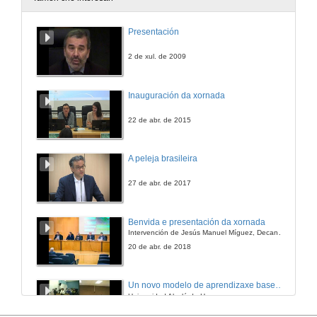
Experiencia docente da aplicación de recursos virtuais na asignatura Materiais de Construcción
Presentación
28 de xuño de 2012
2 de xul. de 2009
Preguntas
Inauguración da xornada
28 de xuño de 2012
22 de abr. de 2015
Estudando mecánica con Python
A peleja brasileira
28 de xuño de 2012
27 de abr. de 2017
Preguntas
Benvida e presentación da xornada
Intervención de Jesús Manuel Míguez, Decano da Facultade de Bioloxía
28 de xuño de 2012
20 de abr. de 2018
Diseño da metodoloxía aprendizaxe-servicio no área de construccións arquitectónicas
Un novo modelo de aprendizaxe baseado en problemas
Universidad Alcalá de Henares
28 de xuño de 2012
9 de xuño de 2010